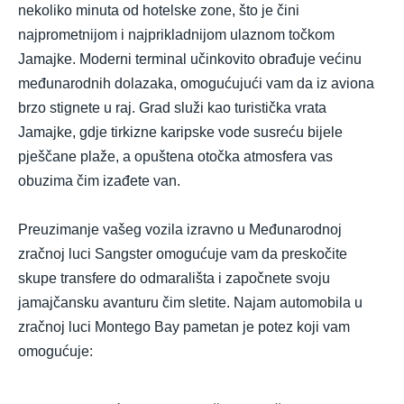
nekoliko minuta od hotelske zone, što je čini
najprometnijom i najprikladnijom ulaznom točkom
Jamajke. Moderni terminal učinkovito obrađuje većinu
međunarodnih dolazaka, omogućujući vam da iz aviona
brzo stignete u raj. Grad služi kao turistička vrata
Jamajke, gdje tirkizne karipske vode susreću bijele
pješčane plaže, a opuštena otočka atmosfera vas
obuzima čim izađete van.
Preuzimanje vašeg vozila izravno u Međunarodnoj
zračnoj luci Sangster omogućuje vam da preskočite
skupe transfere do odmarališta i započnete svoju
jamajčansku avanturu čim sletite. Najam automobila u
zračnoj luci Montego Bay pametan je potez koji vam
omogućuje: