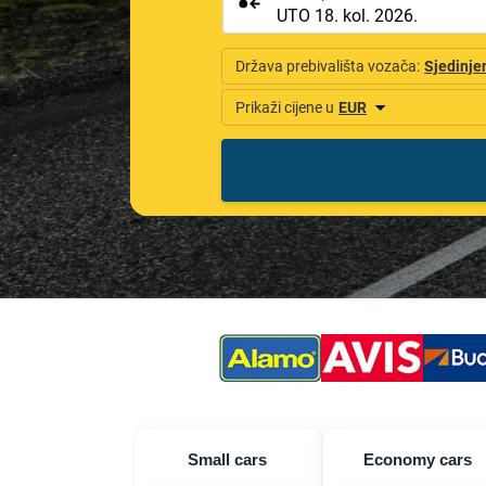
Small cars
Economy cars