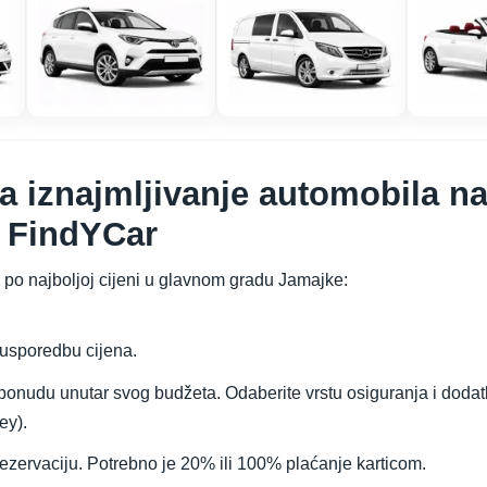
za iznajmljivanje automobila 
 FindYCar
 po najboljoj cijeni u glavnom gradu Jamajke:
a usporedbu cijena.
ponudu unutar svog budžeta. Odaberite vrstu osiguranja i doda
ey).
 rezervaciju. Potrebno je 20% ili 100% plaćanje karticom.