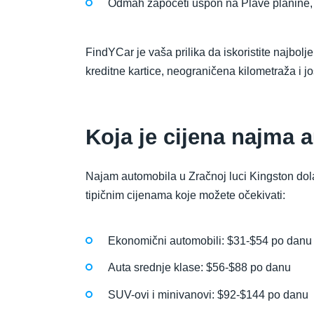
Odmah započeti uspon na Plave planine, 
FindYCar je vaša prilika da iskoristite najbol
kreditne kartice, neograničena kilometraža i j
Koja je cijena najma 
Najam automobila u Zračnoj luci Kingston dola
tipičnim cijenama koje možete očekivati:
Ekonomični automobili: $31-$54 po danu
Auta srednje klase: $56-$88 po danu
SUV-ovi i minivanovi: $92-$144 po danu