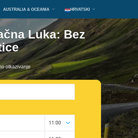
AUSTRALIA & OCEANIA
HRVATSKI
račna Luka: Bez
tice
no otkazivanje