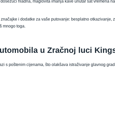
dosežući hladna, maglovita imanja kave unutar sat vremena na
je značajke i dodatke za vaše putovanje: besplatno otkazivanje, 
oš mnogo toga.
automobila u Zračnoj luci King
zi s poštenim cijenama, što olakšava istraživanje glavnog grada