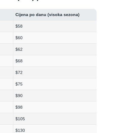
Cijena po danu (visoka sezona)
$58
$60
$62
$68
$72
$75
$90
$98
$105
$130