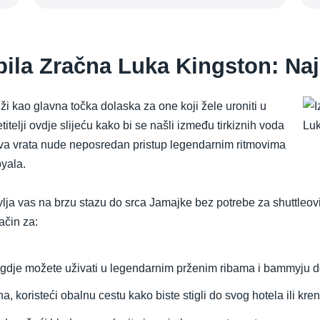
ila Zračna Luka Kingston: Na
kao glavna točka dolaska za one koji žele uroniti u
telji ovdje slijeću kako bi se našli između tirkiznih voda
 Ova vrata nude neposredan pristup legendarnim ritmovima
yala.
lja vas na brzu stazu do srca Jamajke bez potrebe za shuttleovi
ačin za:
k, gdje možete uživati u legendarnim prženim ribama i bammyju 
 koristeći obalnu cestu kako biste stigli do svog hotela ili kre