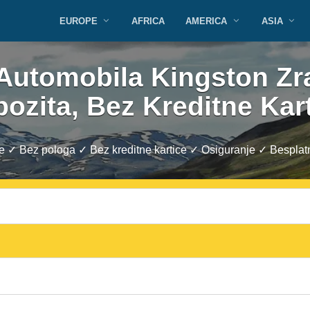
EUROPE
AFRICA
AMERICA
ASIA
 Automobila Kingston Z
ozita, Bez Kreditne Kar
e ✓ Bez pologa ✓ Bez kreditne kartice ✓ Osiguranje ✓ Besplat