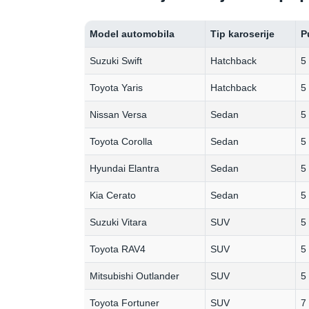
Model automobila
Tip karoserije
P
Suzuki Swift
Hatchback
5
Toyota Yaris
Hatchback
5
Nissan Versa
Sedan
5
Toyota Corolla
Sedan
5
Hyundai Elantra
Sedan
5
Kia Cerato
Sedan
5
Suzuki Vitara
SUV
5
Toyota RAV4
SUV
5
Mitsubishi Outlander
SUV
5
Toyota Fortuner
SUV
7