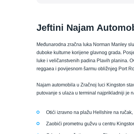
Jeftini Najam Automob
Međunarodna zračna luka Norman Manley služi 
duboke kulturne korijene glavnog grada. Posjeti
luke i veličanstvenih padina Plavih planina.
reggaea i povijesnom šarmu obližnjeg Port Ro
Najam automobila u Zračnoj luci Kingston stav
putovanje s ulaza u terminal najprikladniji je n
Otići izravno na plažu Hellshire na ruča
Zaobići prometnu gužvu u centru Kingstona,