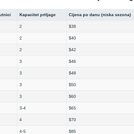
utnici
Kapacitet prtljage
Cijena po danu (niska sezona)
2
$38
2
$40
2
$42
3
$46
3
$48
3
$50
3
$60
3-4
$65
4
$70
4-5
$85