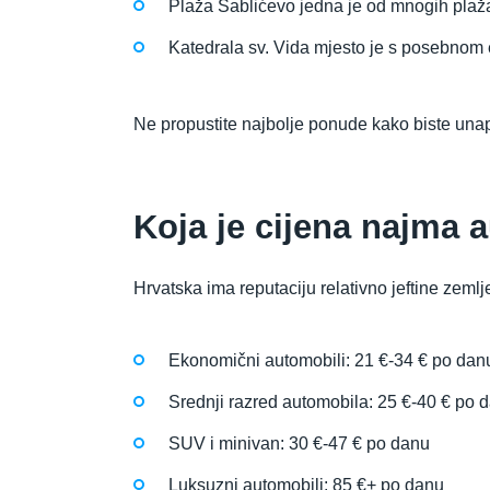
Plaža Sablićevo jedna je od mnogih plaža
Katedrala sv. Vida mjesto je s posebnom 
Ne propustite najbolje ponude kako biste unap
Koja je cijena najma 
Hrvatska ima reputaciju relativno jeftine zem
Ekonomični automobili: 21 €-34 € po dan
Srednji razred automobila: 25 €-40 € po 
SUV i minivan: 30 €-47 € po danu
Luksuzni automobili: 85 €+ po danu