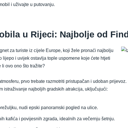
obil i uživajte u putovanju.
bila u Rijeci: Najbolje od Fi
et za turiste iz cijele Europe, koji žele pronaći najbolju
o lijepo i uvijek ostavlja tople uspomene koje ćete htjeti
 li ovo ono što tražite?
tmosferu, prvo trebate razmotriti pristupačan i udoban prijevoz
straživanje najboljih gradskih atrakcija, uključujući:
 brežuljku, nudi epski panoramski pogled na ulice.
 kafića i povijesnih zgrada, idealnih za večernju šetnju.