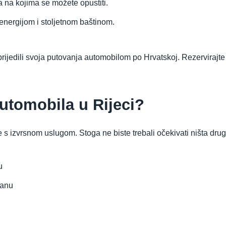
 na kojima se možete opustiti.
energijom i stoljetnom baštinom.
rijedili svoja putovanja automobilom po Hrvatskoj. Rezervirajt
automobila u Rijeci?
lje s izvrsnom uslugom. Stoga ne biste trebali očekivati ništa 
u
danu