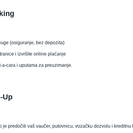
king
luge (osiguranje, bez depozita)
anice i izvršite online plaćanje
t-a-cara i uputama za preuzimanje.
k-Up
je predočiti vaš vaučer, putovnicu, vozačku dozvolu i kreditnu k