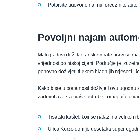
Potpišite ugovor o najmu, preuzmite autom
Povoljni najam automo
Mali gradovi duž Jadranske obale pravi su magn
vrijednost po niskoj cijeni. Područje je izuzetn
ponovno doživjeti tijekom hladnijih mjeseci. Je
Kako biste u potpunosti doživjeli ovu ugodnu a
zadovoljava sve vaše potrebe i omogućuje vam i
Trsatski kaštel, koji se nalazi na velikom
Ulica Korzo dom je desetaka super ugodnih