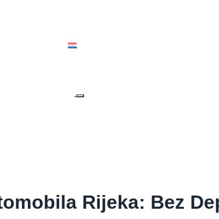
IA & OCEANIA
HRVATSKI
tomobila Rijeka: Bez De