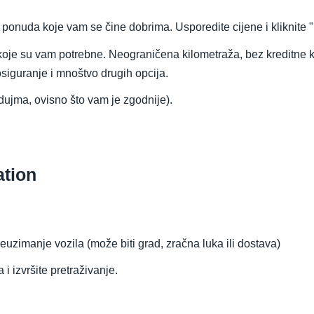
o ponuda koje vam se čine dobrima. Usporedite cijene i kliknite 
koje su vam potrebne. Neograničena kilometraža, bez kreditne ka
iguranje i mnoštvo drugih opcija.
dujma, ovisno što vam je zgodnije).
ation
euzimanje vozila (može biti grad, zračna luka ili dostava)
 izvršite pretraživanje.