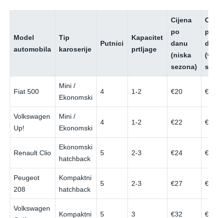
Cijena
Cij
po
po
Model
Tip
Kapacitet
Putnici
danu
dan
automobila
karoserije
prtljage
(niska
(vi
sezona)
sez
Mini /
Fiat 500
4
1-2
€20
€45
Ekonomski
Volkswagen
Mini /
4
1-2
€22
€47
Up!
Ekonomski
Ekonomski
Renault Clio
5
2-3
€24
€52
hatchback
Peugeot
Kompaktni
5
2-3
€27
€55
208
hatchback
Volkswagen
Kompaktni
5
3
€32
€70