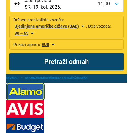
FINDYCAR
»
IZNAJMLJIVANJE AUTOMOBILA FARO ZRAČNA LUKA