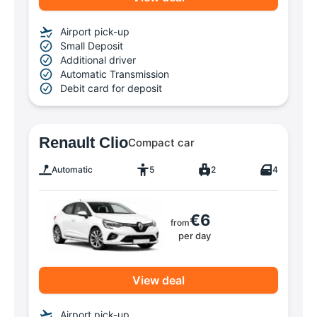
Airport pick-up
Small Deposit
Additional driver
Automatic Transmission
Debit card for deposit
Renault Clio
Compact car
Automatic
5
2
4
€6
from
per day
View deal
Airport pick-up