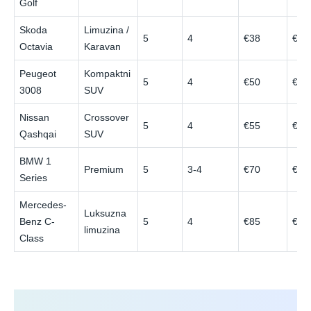
Golf
Skoda
Limuzina /
5
4
€38
€80
Octavia
Karavan
Peugeot
Kompaktni
5
4
€50
€90
3008
SUV
Nissan
Crossover
5
4
€55
€95
Qashqai
SUV
BMW 1
Premium
5
3-4
€70
€12
Series
Mercedes-
Luksuzna
Benz C-
5
4
€85
€15
limuzina
Class