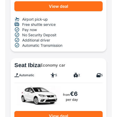
View deal
Airport pick-up
Free shuttle service
Pay now
No Security Deposit
Additional driver
Automatic Transmission
Seat Ibiza
Economy car
Automatic
5
2
5
€6
from
per day
View deal