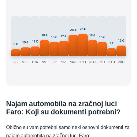
25 €
24 €
18 €
18 €
17 €
16 €
16 €
12 €
11 €
10 €
9 €
8 €
SIJ
VEL
TRA
SVI
LIP
SRI
SRP
KOJ
RUJ
LIST
STU
PRO
Najam automobila na zračnoj luci
Faro: Koji su dokumenti potrebni?
Obično su vam potrebni samo neki osnovni dokumenti za
najam automobila na zračnoj luci Faro: