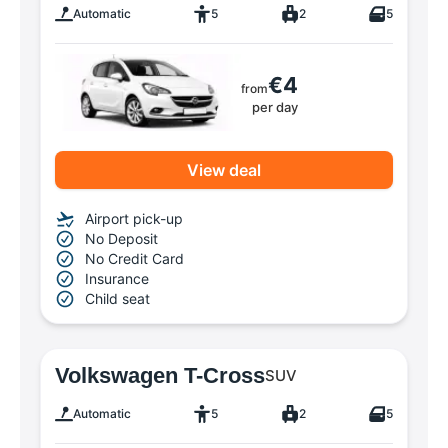
Automatic
5
2
5
€4
from
per day
View deal
Airport pick-up
No Deposit
No Credit Card
Insurance
Child seat
Volkswagen T-Cross
SUV
Automatic
5
2
5