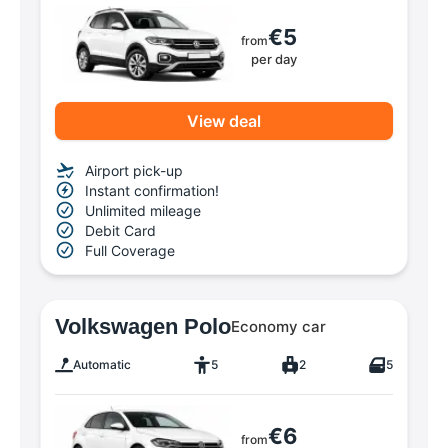
€5
from
per day
View deal
Airport pick-up
Instant confirmation!
Unlimited mileage
Debit Card
Full Coverage
Volkswagen Polo
Economy car
Automatic
5
2
5
€6
from