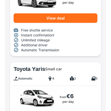
per day
View deal
Free shuttle service
Instant confirmation!
Unlimited mileage
Additional driver
Automatic Transmission
Toyota Yaris
Small car
Automatic
4
2
5
€6
from
per day