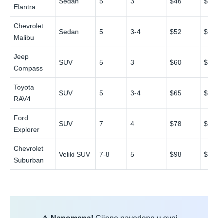
Sedan
5
3
$46
$70
Elantra
Chevrolet
Sedan
5
3-4
$52
$80
Malibu
Jeep
SUV
5
3
$60
$92
Compass
Toyota
SUV
5
3-4
$65
$98
RAV4
Ford
SUV
7
4
$78
$11
Explorer
Chevrolet
Veliki SUV
7-8
5
$98
$14
Suburban