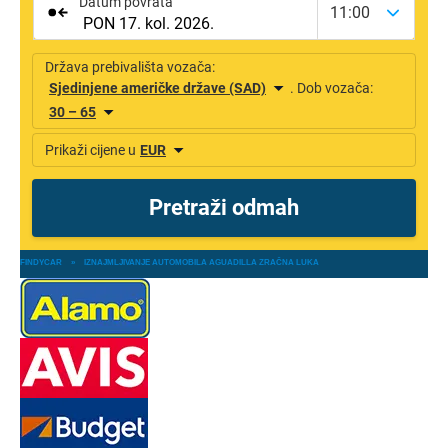
FINDYCAR
»
IZNAJMLJIVANJE AUTOMOBILA AGUADILLA ZRAČNA LUKA