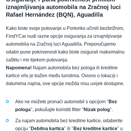
iznajmljivanja automobila na Zračnoj luci
Rafael Hernández (BQN), Aguadilla
Kako biste svoje putovanje u Portoriko učinili bezbrižnim,
FindYCar nudi razne opcije osiguranja za iznajmljivanje
automobila na Zračnoj luci Aguadilla. Preporučujemo
odabir pune pokrivenosti kako biste osigurali maksimalnu
zaštitu i mir tijekom putovanja.
Napomena!
Najam automobila bez pologa ili kreditne
kartice vrlo je tražen među turistima. Ovisno o lokaciji i
datumima najma, ove opcije možda nisu uvijek dostupne.
Ako ne možete pronaći automobil s opcijom "
Bez
pologa
", pokušajte koristiti filter "
Nizak polog
".
Za najam automobila bez kreditne kartice, odaberite
opciju "
Debitna kartica
" ili "
Bez kreditne kartice
" u