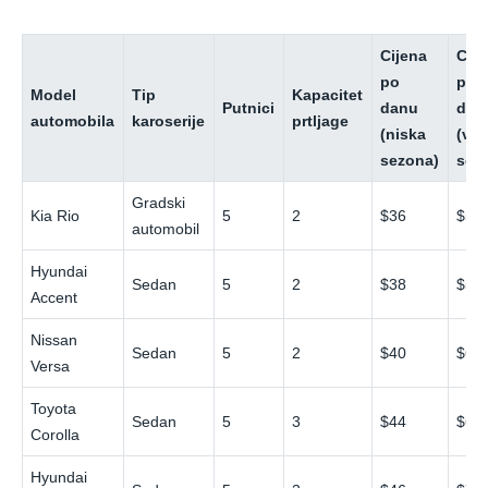
Cijena
Cije
po
po
Model
Tip
Kapacitet
Putnici
danu
dan
automobila
karoserije
prtljage
(niska
(vis
sezona)
sez
Gradski
Kia Rio
5
2
$36
$54
automobil
Hyundai
Sedan
5
2
$38
$58
Accent
Nissan
Sedan
5
2
$40
$60
Versa
Toyota
Sedan
5
3
$44
$66
Corolla
Hyundai