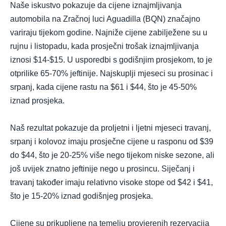
Naše iskustvo pokazuje da cijene iznajmljivanja
automobila na Zračnoj luci Aguadilla (BQN) značajno
variraju tijekom godine. Najniže cijene zabilježene su u
rujnu i listopadu, kada prosječni trošak iznajmljivanja
iznosi $14-$15. U usporedbi s godišnjim prosjekom, to je
otprilike 65-70% jeftinije. Najskuplji mjeseci su prosinac i
srpanj, kada cijene rastu na $61 i $44, što je 45-50%
iznad prosjeka.
Naš rezultat pokazuje da proljetni i ljetni mjeseci travanj,
srpanj i kolovoz imaju prosječne cijene u rasponu od $39
do $44, što je 20-25% više nego tijekom niske sezone, ali
još uvijek znatno jeftinije nego u prosincu. Siječanj i
travanj također imaju relativno visoke stope od $42 i $41,
što je 15-20% iznad godišnjeg prosjeka.
Cijene su prikupljene na temelju provjerenih rezervacija