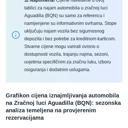
⚠️ Napomena!
Cijene navedene u ovoj
tablici za najam automobila u zračnoj luci
Aguadilla (BQN) su samo za referencu i
namijenjene su informativnim svrhama. Stope
uključuju najam vozila bez sigurnosnog
depozita i bez potrebe za kreditnom karticom.
Stvarne cijene mogu varirati ovisno o
dostupnosti vozila, trajanju najma, sezoni,
uvjetima specifičnim za zračnu luku, izboru
osiguranja i dodatnim uslugama.
Grafikon cijena iznajmljivanja automobila
na Zračnoj luci Aguadilla (BQN): sezonska
analiza temeljena na provjerenim
rezervacijama