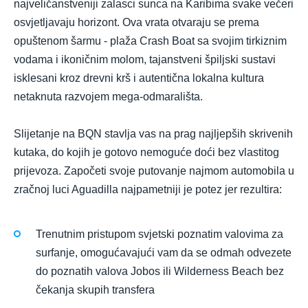
najveličanstveniji zalasci sunca na Karibima svake večeri
osvjetljavaju horizont. Ova vrata otvaraju se prema
opuštenom šarmu - plaža Crash Boat sa svojim tirkiznim
vodama i ikoničnim molom, tajanstveni špiljski sustavi
isklesani kroz drevni krš i autentična lokalna kultura
netaknuta razvojem mega-odmarališta.
Slijetanje na BQN stavlja vas na prag najljepših skrivenih
kutaka, do kojih je gotovo nemoguće doći bez vlastitog
prijevoza. Započeti svoje putovanje najmom automobila u
zračnoj luci Aguadilla najpametniji je potez jer rezultira:
Trenutnim pristupom svjetski poznatim valovima za
surfanje, omogućavajući vam da se odmah odvezete
do poznatih valova Jobos ili Wilderness Beach bez
čekanja skupih transfera